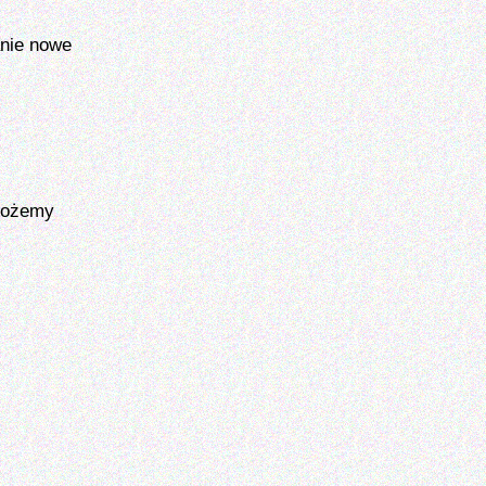
anie nowe
 możemy