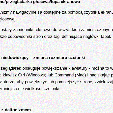
anu/przeglądarka głosowa/lupa ekranowa
izmy nawigacyjne są dostępne za pomocą czytnika ekranu
głosowej.
ostały zamienniki tekstowe do wszystkich zamieszczonych 
kże odpowiedniki stron oraz tagi definiujące nagłówki tabel.
 niedowidzący – zmiana rozmiaru czcionki
zeglądarek obsługuje powiększanie klawiatury - można to w
c klawisz Ctrl (Windows) lub Command (Mac) i naciskając p
awiaturze, aby powiększyć lub pomniejszyć stronę, zwiększa
mniejszenie wielkości czcionki.
 z daltonizmem