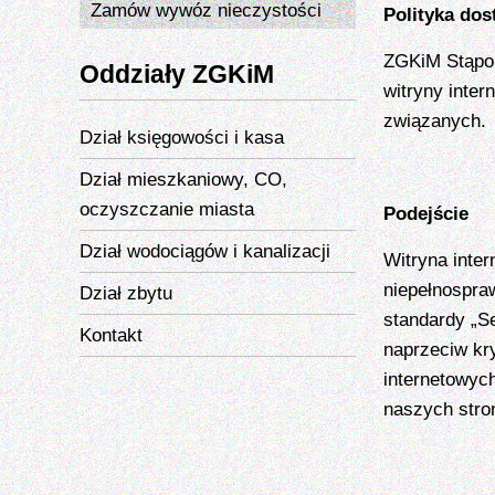
Zamów wywóz nieczystości
Polityka dos
ZGKiM Stąpor
Oddziały ZGKiM
witryny inter
związanych.
Dział księgowości i kasa
Dział mieszkaniowy, CO,
oczyszczanie miasta
Podejście
Dział wodociągów i kanalizacji
Witryna inte
niepełnospra
Dział zbytu
standardy „S
Kontakt
naprzeciw kr
internetowych
naszych stro