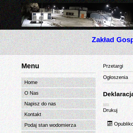
Zakład Gosp
Menu
Przetargi
Ogłoszenia
Home
O Nas
Deklaracj
Napisz do nas
Drukuj
Kontakt
Opublik
Podaj stan wodomierza