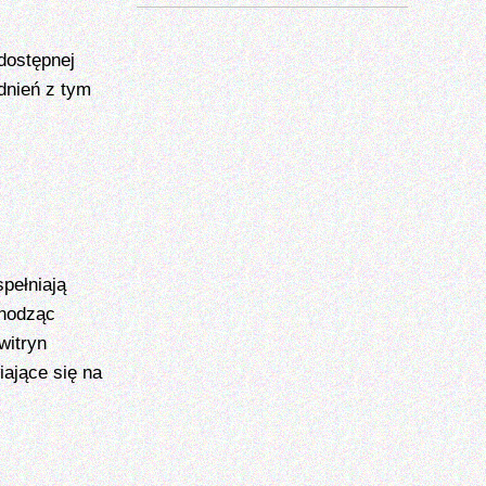
dostępnej
dnień z tym
pełniają
chodząc
witryn
iające się na