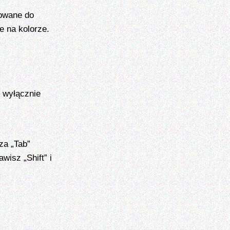
sowane do
e na kolorze.
 wyłącznie
za „Tab”
wisz „Shift” i