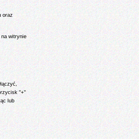
 oraz
na witrynie
łączyć,
rzycisk "+"
jąc lub