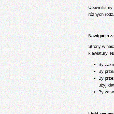
Upewniliśmy 
różnych rodz
Nawigacja z
Strony w nas
klawiatury. 
By zazn
By prze
By przes
użyj kla
By zatw
Linki zewnę