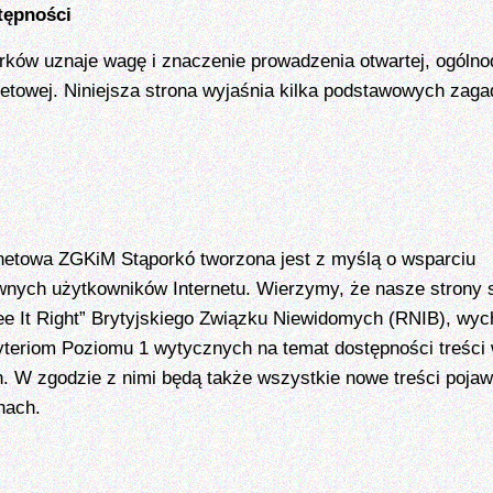
tępności
ków uznaje wagę i znaczenie prowadzenia otwartej, ogólno
netowej. Niniejsza strona wyjaśnia kilka podstawowych zaga
rnetowa ZGKiM Stąporkó tworzona jest z myślą o wsparciu
wnych użytkowników Internetu. Wierzymy, że nasze strony s
ee It Right” Brytyjskiego Związku Niewidomych (RNIB), wy
yteriom Poziomu 1 wytycznych na temat dostępności treści 
. W zgodzie z nimi będą także wszystkie nowe treści pojaw
nach.