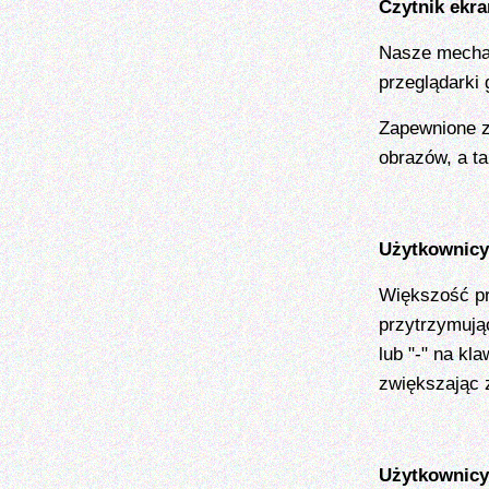
Czytnik ekr
Nasze mechan
przeglądarki 
Zapewnione z
obrazów, a ta
Użytkownicy
Większość pr
przytrzymują
lub "-" na kl
zwiększając z
Użytkownicy