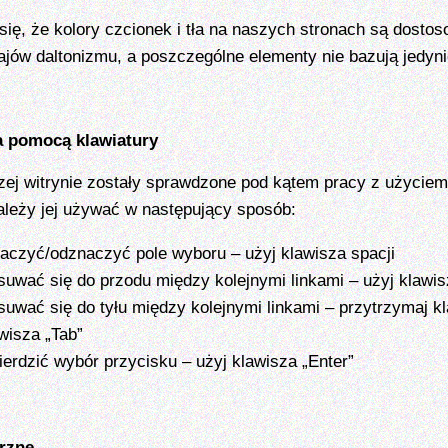
się, że kolory czcionek i tła na naszych stronach są dosto
ajów daltonizmu, a poszczególne elementy nie bazują jedyni
a pomocą klawiatury
zej witrynie zostały sprawdzone pod kątem pracy z użyciem
Należy jej używać w następujący sposób:
aczyć/odznaczyć pole wyboru – użyj klawisza spacji
suwać się do przodu między kolejnymi linkami – użyj klawis
uwać się do tyłu między kolejnymi linkami – przytrzymaj kla
wisza „Tab”
ierdzić wybór przycisku – użyj klawisza „Enter”
trzne